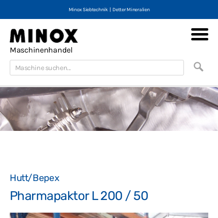
Minox Siebtechnik
|
Detter Mineralien
Minox Maschinen
Maschinenhandel
Maschinen neu & gebraucht
Maschinenmarktplatz
Portfolio
Kontakt
Impressum
AGB
Datenschutz
Hutt/Bepex
English
Pharmapaktor L 200 / 50
Deutsch